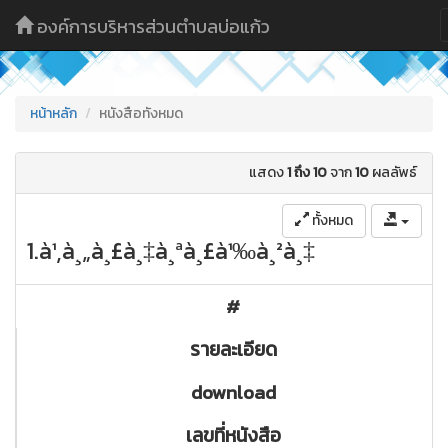
องค์การบริหารส่วนตำบลบ่อแก้ว
หน้าหลัก
หนังสือทังหมด
แสดง
1 ถึง 10
จาก
10
ผลลัพธ์
ทั้งหมด
1.à¹‚à¸„à¸£à¸‡à¸ªà¸£à¹‰à¸²à¸‡
#
รายละเอียด
download
เลขที่หนังสือ